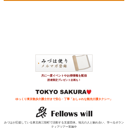
マイグラスで！カワイイブレッド Long Goodbye 舟遊び 7/11（土 ）
[2026/05/30]
マイグラスで！水辺で乾杯！夕暮れシャンパン舟遊び 7月7日(火)
[2026/05/30]
マイお猪口で！能登の酒サンセット舟遊び 6/27(土)
[2026/05/03]
神田川江戸の水路舟遊び5月～6月の予定です
[2026/05/02]
日本橋発朝潮着京浜運河・コンテナ埠頭めぐり舟遊び 6/7（日）
[2026/04/30]
8名限定！マイグラスで！「お台場花火舟遊び」5/23 (土)
[2026/04/05]
月に一度イベントやお得情報を配信
両国⇄小梅橋神田川江戸の水路ランチピクニック舟遊び 5/3, 4, 6 =3日限
読者限定プレゼント企画も！
定運航=
[2026/03/20]
マイグラスで！山形ワインサンセット舟遊び 5/2（土）
ゆっくり東京散歩介護士付きで安心・
丁寧「おしゃれな観光介護タクシー」
[2026/03/20]
日本橋発高橋着ダブルロックゲート通航体験舟遊び 5/5（火祝）
[2026/03/20]
2人の橋梁設計スペシャリストによる、橋放談舟遊び 4/26（日）
みづはが応援している東北南三陸町で活動する支援団体。
地元の人と触れ合い、学べるボラン
ティアツアー実施中