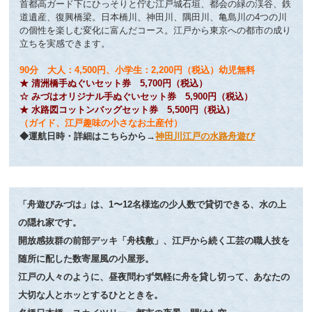
首都高ガード下にひっそりと佇む江戸城石垣、都会の緑の渓谷、鉄
道遺産、復興橋梁。日本橋川、神田川、隅田川、亀島川の4つの川
の個性を楽しむ変化に富んだコース。江戸から東京への都市の成り
立ちを実感できます。
90分 大人：4,5
00円、小学生：2,200円（税込）幼児無料
★ 清洲橋手ぬぐいセット券 5,700円（税込）
☆ みづはオリジナル手ぬぐいセット券 5,900円（税込）
★ 水路図コットンバッグセット券 5,500円（税込）
（ガイド、江戸趣味の小さなお土産付）
◆運航日時・詳細はこちらから
→
神田川江戸の水路舟遊び
「舟遊びみづは」は、1〜12名様迄の少人数で貸切できる、水の上
の隠れ家です。
開放感抜群の前部デッキ「舟桟敷」、江戸から続く工芸の職人技を
随所に配した数寄屋風の小屋形。
江戸の人々のように、昼夜問わず気軽に舟を貸し切って、あなたの
大切な人とホッとするひとときを。