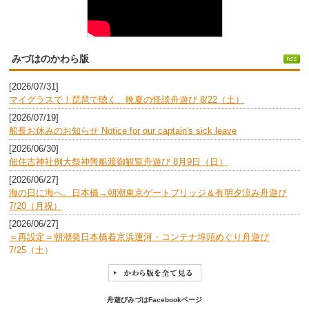
みづはのかわら版
[2026/07/31]
マイグラスで！琵琶で聴く、晩夏の怪談舟遊び 8/22（土）
[2026/07/19]
船長お休みのお知らせ Notice for our captain's sick leave
[2026/06/30]
佃住吉神社例大祭神輿船渡御観覧舟遊び 8月9日（日）
[2026/06/27]
海の日に海へ。日本橋→朝潮東京ゲートブリッジ＆有明夕涼み舟遊び
7/20（月祝）
[2026/06/27]
＝再設定＝朝潮発日本橋着京浜運河・コンテナ埠頭めぐり舟遊び
7/25（土）
[2026/06/25]
フリージャズライブCD「Mizuha」リリース記念舟遊び 7/18(土)
[2026/06/24]
舟遊びみづはFacebookページ