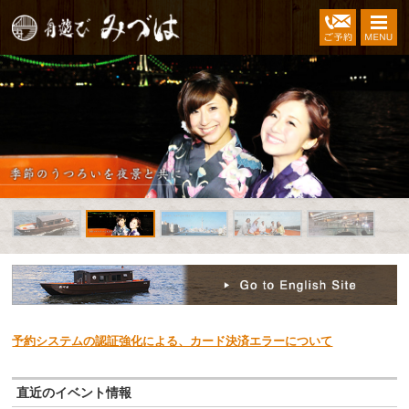
M
予約システムの認証強化による、カード決済エラーについて
直近のイベント情報