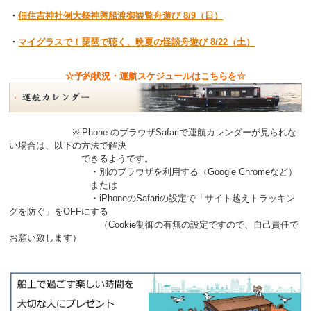
・
佃住吉神社例大祭神輿船渡御観覧舟遊び 8/9（日）
・
マイグラスで！琵琶で聴く、晩夏の怪談舟遊び 8/22（土）
☆予約状況・運航スケジュールはこちらを☆
※iPhone のブラウザSafariで運航カレンダーが見られな
い場合は、以下の方法で解決
できるようです。
・別のブラウザを利用する（Google Chromeなど）
または
・iPhoneのSafariの設定で「サイト越えトラッキン
グを防ぐ」をOFFにする
（Cookie制御の有無の設定ですので、自己責任で
お願い致します）