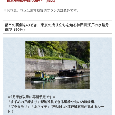
日本橋発60分66,000円～
（税込）
※お花見、花火は通常期貸切プランの対象外です。
都市の裏側をのぞき、東京の成り立ちを知る神田川江戸の水路舟
遊び（90分）
＝9月半ば以降に再開予定です＝
「すずめの戸締まり」聖地巡礼できる聖橋や丸の内線鉄橋、
「ブラタモリ」「あさイチ」
で登場した江戸城石垣が見えるルー
ト！