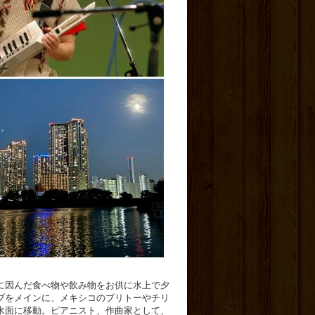
に因んだ食べ物や飲み物をお供に水上で夕
ブをメインに、メキシコのブリトーやチリ
水面に移動。ピアニスト、作曲家として、