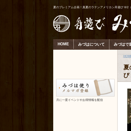
夏のプレミアム企画！真夏のラテンアメリカン舟遊び 8/2
HOME
みづはについて
みづはで
HOM
夏
び
月に一度イベントやお得情報を配信