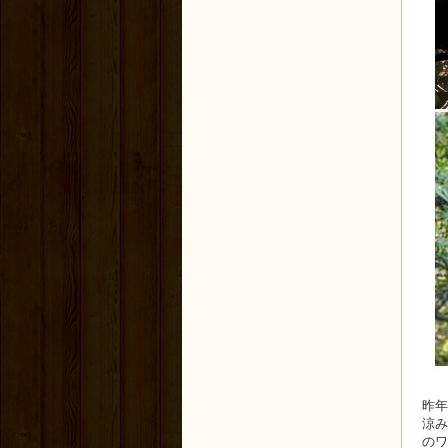
昨年
涼み
のワ