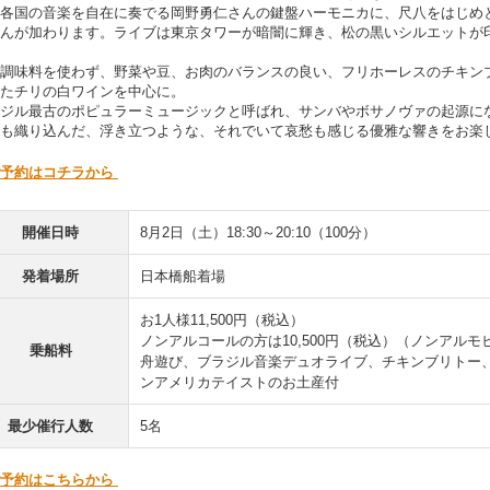
各国の音楽を自在に奏でる岡野勇仁さんの鍵盤ハーモニカに、尺八をはじめ
んが加わります。ライブは東京タワーが暗闇に輝き、
松の黒いシルエットが
調味料を使わず、野菜や豆、お肉のバランスの良い、フリホーレスのチキン
たチリの白ワインを中心に。
ジル最古のポピュラーミュージックと呼ばれ、サンバやボサノヴァの起源に
も織り込んだ、浮き立つような、それでいて哀愁も感じる優雅な響きをお楽
予約はコチラから
開催日時
8月2日（土）18:30～20:10（100分）
発着場所
日本橋船着場
お1人様11,500円（税込）
ノンアルコールの方は10,500円（税込）（ノンアル
乗船料
舟遊び、ブラジル音楽デュオライブ、チキンブリトー
ンアメリカテイストのお土産付
最少催行人数
5名
予約はこちらから