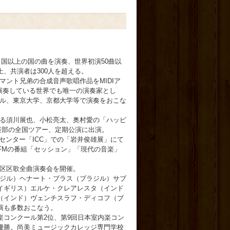
0ヶ国以上の国の曲を演奏、世界初演50曲以
上、共演者は300人を超える。
マント兄弟の合成音声歌唱作品をMIDIア
で演奏している世界でも唯一の演奏家とし
ル、東京大学、京都大学等で演奏をおこな
る須川展也、小松亮太、奥村愛の「ハッピ
楽部の全国ツアー、定期公演に出演。
センター「ICC」での「岩井俊雄展」にて
-FMの番組「セッション」「現代の音楽」
区区歌全曲演奏会を開催。
ジル）ヘナート・ブラス（ブラジル）サブ
イギリス）エルケ・クレアレスタ（インド
（インド）ヴェンチスラフ・ディコフ（ブ
演も多数おこなう。
コンクール第2位、第9回日本室内楽コン
スト優勝。尚美ミュージックカレッジ専門学校