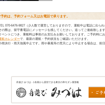
ご予約は、予約フォーム又はお電話で承ります。
TEL 070-6476-9827（少人数で運営しておりますので、運航中は電話に出
その際は、留守番電話にメッセージを残してください。追ってご連絡致しま
イベントにつき、乗船料は事前のお支払をお願いしております。ご予約時に
運航カレンダー
で、最新の運航・予約状況をご確認いただけます。
小雨決行・雨天強風中止です。雨や暴風等の荒天により中止する場合は、前
舟遊び みづは - 1名様から貸切できる東京の和モダン屋形船