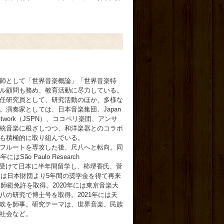
師として「世界音楽概論」「世界音楽特
ル顧問も務め、教育活動に尽力している。
任研究員として、研究活動のほか、多様な
演奏家としては、日本音楽集団、Japan
ayers Network（JSPN）、ココペリ楽団、アンサ
統音楽に根ざしつつ、和洋楽器とのコラボ
も積極的に取り組んでいる。
フルートを専攻した後、尺八へと転向。同
ão Paulo Research
奨学金を受けて日本に半年間留学し、柿堺香氏、菅
には日本財団より5年間の奨学金を得て再来
て師範免許を取得。2020年には東京音楽大
八の研究で博士号を取得。2021年には天
吹を師事。研究テーマは、世界音楽、民族
社会など。