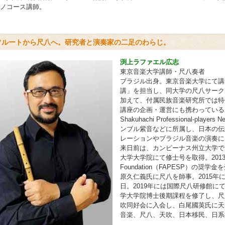
ノコース講師。
フルートから尺八へ。研究者と演奏家の二足のわらじ。
渕上ラファエル広志
東京音楽大学講師・尺八奏者
ブラジル出身。東京音楽大学にて講
講」を担当し、同大学の尺八サーク
加えて、付属民族音楽研究所では特
講座の企画・運営にも携わっている。
Shakuhachi Professional-pl
ンブル紫音などに所属し、日本の伝
レーションやブラジル音楽の演奏に
来日前は、カンピーナス州立大学で
大学大学院にて修士号を取得。2013年にはS
Foundation（FAPESP）の
原久仁義氏に尺八を師事。2015年
日。2019年には国際尺八研修館に
学大学院博士後期課程を修了し、尺
吹同好会に入会し、白尾國英氏に天
音楽、尺八、天吹、日本移民、日系