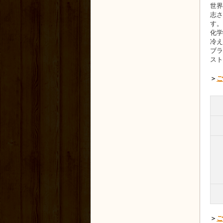
世界
志さ
す。
化学
冷え
ブラ
スト
＞
ご
＞
ご