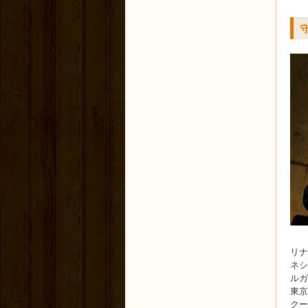
リナ
ネシ
ルガ
東京
クー