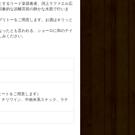
とするリード楽器奏者、渕上ラファエル広
印象的な浜離宮前の静かな水面で行いま
ブリトーをご用意します。お酒はキリッと
なったとも言われる、ショーロに和のテイ
しみください。
モヒートをご用意します）
、チリワイン、中南米系スナック、ラテ