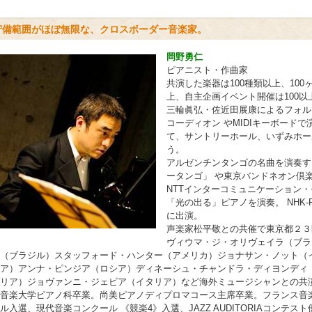
守備範囲がほぼ無限な、クロスボーダー音楽家。
岡野勇仁
ピアニスト・作曲家
共演した楽器は100種類以上、10
上、自主企画イベント開催は100以
三輪眞弘・佐近田展康によるフォル
コーディオン やMIDIキーボード
て、サントリーホール、いずみホー
う。
アルゼンチンタンゴの名曲を演奏す
ータンゴ」 や東京バンドネオン倶
NTTインターコミュニケーション・
「光の出る」ピアノを演奏。 NHK
に出演。
声楽家松平敬との共催で東京都２３
ヴィウマ・ジ・オリヴェイラ（ブラ
（ブラジル）スタッフォード・ハンター（アメリカ）ジョナサン・ノット（
ア）アンナ・ピンジア（ロシア）ディネーシュ・チャンドラ・ディヨンディ
リア）ジョヴァンニ・ジェビア（イタリア）など海外ミュージシャンとの共
音楽大学ピアノ科卒業。尚美ピアノディプロマコース主席卒業。フランス音楽
ル入選、現代音楽コンクール 《競楽4》入選、JAZZ AUDITORIAコンテ