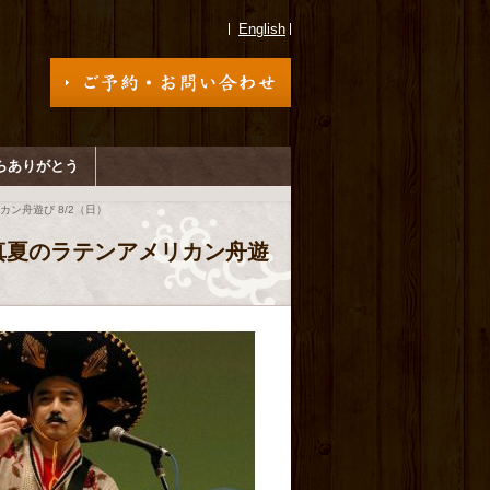
English
らありがとう
ン舟遊び 8/2（日）
真夏のラテンアメリカン舟遊