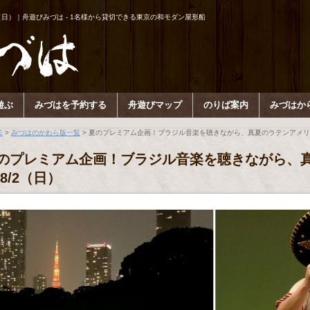
（日）｜舟遊びみづは - 1名様から貸切できる東京の和モダン屋形船
遊ぶ
みづはを予約する
舟遊びマップ
のりば案内
みづはか
E
>
みづはのかわら版一覧
> 夏のプレミアム企画！ブラジル音楽を聴きながら、真夏のラテンアメリカ
のプレミアム企画！ブラジル音楽を聴きながら、
 8/2（日）