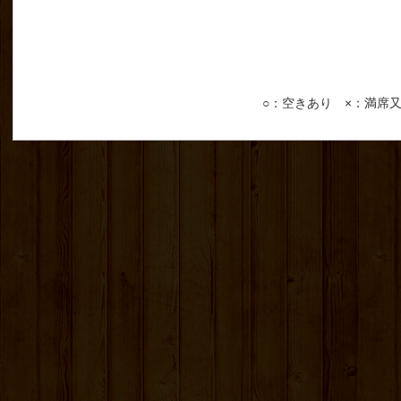
○：空きあり ×：満席